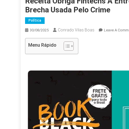
Receita Obriga Fintechs A En
Brecha Usada Pelo Crime
Política
Conrado Vilas Boas
30/08/2025
Leave A Comm
Menu Rápido