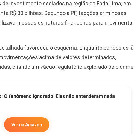
s de investimento sediados na região da Faria Lima, em
te R$ 30 bilhões. Segundo a PF, facções criminosas
tilizavam essas estruturas financeiras para movimentar
o detalhada favoreceu o esquema. Enquanto bancos est
e movimentações acima de valores determinados,
das, criando um vácuo regulatório explorado pelo crime
o: O fenômeno ignorado: Eles não entenderam nada
Ver na Amazon