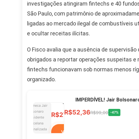
Camiseta Camisa
investigações atingiram fintechs e 40 fundo
Bolsonaro Presidente
São Paulo, com patrimônio de aproximadamen
2026 Pátria Brasil 6 X
10,00 S/JUROS
ligadas ao mercado ilegal de combustíveis u
e ocultar receitas ilícitas.
R$60,00
R$99,00
-39%
O Fisco avalia que a ausência de supervisã
Ver no MERCADO
obrigados a reportar operações suspeitas 
LIVRE
fintechs funcionavam sob normas menos rígi
organizado.
Caneca Jair Bolsonaro
Presidente Porcelana
IMPERDÍVEL! Jair Bolsonar
Personalizada
R$52,36
R$99,00
-47%
R$27,99
R$49,00
-43%
Ver no MERCADO