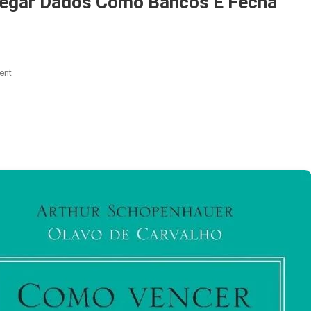
tregar Dados Como Bancos E Fecha
On
ent
Receita
Obriga
Fintechs
A
Entregar
Dados
Como
Bancos
E
Fecha
Brecha
Usada
Pelo
Crime