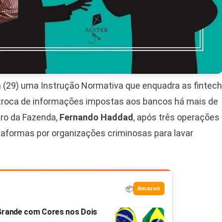
ra (29) uma Instrução Normativa que enquadra as fintec
troca de informações impostas aos bancos há mais de
tro da Fazenda,
Fernando Haddad
, após três operações
taformas por organizações criminosas para lavar
📦
Amazon
 Grande com Cores nos Dois