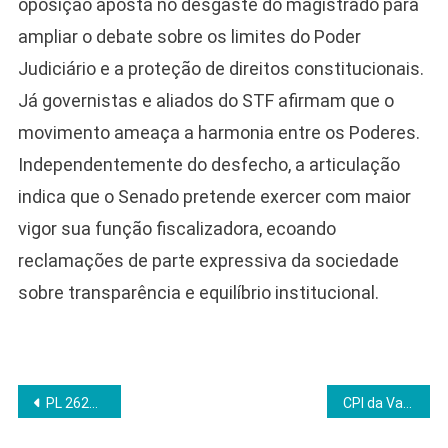
oposição aposta no desgaste do magistrado para
ampliar o debate sobre os limites do Poder
Judiciário e a proteção de direitos constitucionais.
Já governistas e aliados do STF afirmam que o
movimento ameaça a harmonia entre os Poderes.
Independentemente do desfecho, a articulação
indica que o Senado pretende exercer com maior
vigor sua função fiscalizadora, ecoando
reclamações de parte expressiva da sociedade
sobre transparência e equilíbrio institucional.
Navegação
PL 2628/22 ganha força após vídeo de Felca e acende debate sobre censura online
CPI da Vaza Toga lista 6 alvos e avança no Senado
de