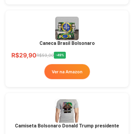
Xícara Bolsonaro
Brasão Deus Acima De
Todos
Caneca Brasil Bolsonaro
R$33,00
R$99,99
-67%
R$29,90
R$59,00
-49%
Ver no MERCADO
Ver na Amazon
LIVRE
Camiseta Bolsonaro Donald Trump presidente