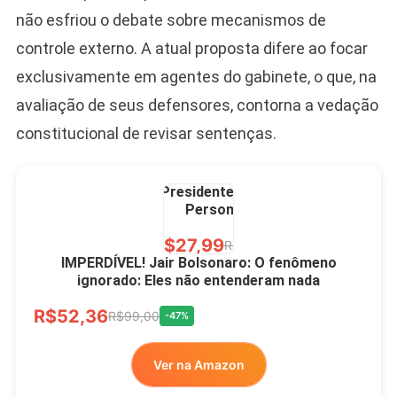
LIVRE
não esfriou o debate sobre mecanismos de
controle externo. A atual proposta difere ao focar
exclusivamente em agentes do gabinete, o que, na
avaliação de seus defensores, contorna a vedação
constitucional de revisar sentenças.
Caneca Jair Bolsonaro
Presidente Porcelana
Personalizada
R$27,99
R$49,00
-43%
IMPERDÍVEL! Jair Bolsonaro: O fenômeno
ignorado: Eles não entenderam nada
Ver no MERCADO
R$52,36
LIVRE
R$99,00
-47%
Ver na Amazon