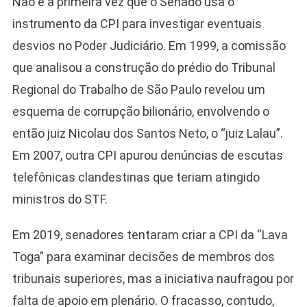
Não é a primeira vez que o Senado usa o
instrumento da CPI para investigar eventuais
desvios no Poder Judiciário. Em 1999, a comissão
que analisou a construção do prédio do Tribunal
Regional do Trabalho de São Paulo revelou um
esquema de corrupção bilionário, envolvendo o
então juiz Nicolau dos Santos Neto, o “juiz Lalau”.
Em 2007, outra CPI apurou denúncias de escutas
telefônicas clandestinas que teriam atingido
Camiseta Camisa
ministros do STF.
Bolsonaro Presidente
2026 Pátria Brasil 6 X
Em 2019, senadores tentaram criar a CPI da “Lava
10,00 S/JUROS
Toga” para examinar decisões de membros dos
R$60,00
R$99,00
-39%
tribunais superiores, mas a iniciativa naufragou por
falta de apoio em plenário. O fracasso, contudo,
Ver no MERCADO