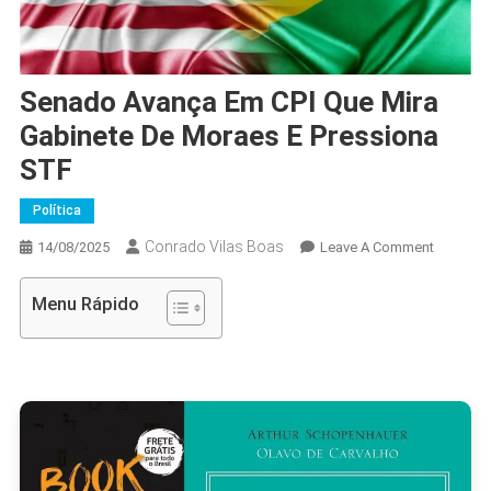
Senado Avança Em CPI Que Mira
Gabinete De Moraes E Pressiona
STF
Política
Conrado Vilas Boas
On
14/08/2025
Leave A Comment
Senado
Avança
Menu Rápido
Em
CPI
Que
Mira
Gabinete
De
Moraes