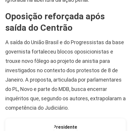
Oposição reforçada após
Camiseta Camisa
Bolsonaro Presidente
saída do Centrão
2026 Pátria Brasil 6 X
10,00 S/JUROS
A saída do União Brasil e do Progressistas da base
R$60,00
R$99,00
-39%
governista fortaleceu blocos oposicionistas e
trouxe novo fôlego ao projeto de anistia para
Ver no MERCADO
LIVRE
investigados no contexto dos protestos de 8 de
Janeiro. A proposta, articulada por parlamentares
do PL, Novo e parte do MDB, busca encerrar
inquéritos que, segundo os autores, extrapolaram a
competência do Judiciário.
Caneca Jair Bolsonaro
Presidente Porcelana