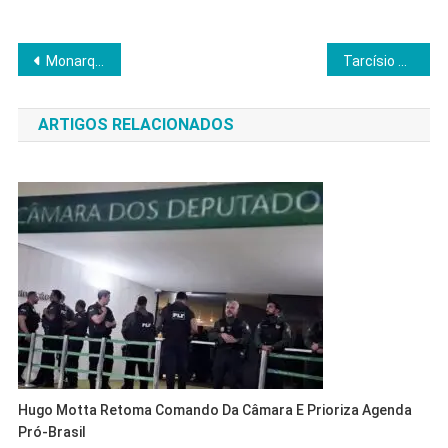
Navegação
Monarquia absolutista concentra poder e mantém tradição em seis países
Tarcísio acelera articulação em Brasília para aprovar anistia a Bolsonaro
de
ARTIGOS RELACIONADOS
Post
Hugo Motta Retoma Comando Da Câmara E Prioriza Agenda
Pró-Brasil