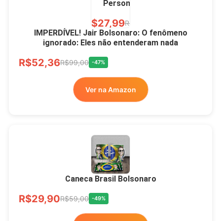
Personalizada
R$27,99
R$49,00
-43%
IMPERDÍVEL! Jair Bolsonaro: O fenômeno
ignorado: Eles não entenderam nada
Ver no MERCADO
R$52,36
LIVRE
R$99,00
-47%
Ver na Amazon
Xícara Bolsonaro
Brasão Deus Acima De
Todos
Caneca Brasil Bolsonaro
R$33,00
R$99,99
-67%
R$29,90
R$59,00
-49%
Ver no MERCADO