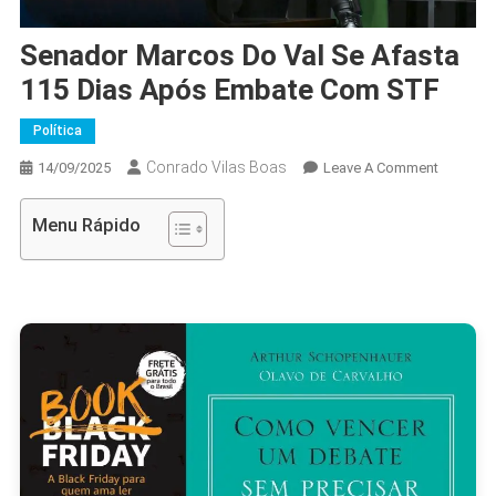
Senador Marcos Do Val Se Afasta
115 Dias Após Embate Com STF
Política
Conrado Vilas Boas
On
14/09/2025
Leave A Comment
Senador
Marcos
Menu Rápido
Do
Val
Se
Afasta
115
Dias
Após
Embate
Com
STF