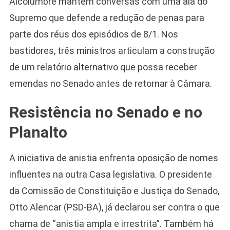
Alcolumbre mantém conversas com uma ala do
Supremo que defende a redução de penas para
parte dos réus dos episódios de 8/1. Nos
bastidores, três ministros articulam a construção
de um relatório alternativo que possa receber
emendas no Senado antes de retornar à Câmara.
Resistência no Senado e no
Planalto
Camiseta Camisa
Bolsonaro Presidente
2026 Pátria Brasil 6 X
A iniciativa de anistia enfrenta oposição de nomes
10,00 S/JUROS
influentes na outra Casa legislativa. O presidente
R$60,00
R$99,00
-39%
da Comissão de Constituição e Justiça do Senado,
Otto Alencar (PSD-BA), já declarou ser contra o que
Ver no MERCADO
LIVRE
chama de “anistia ampla e irrestrita”. Também há