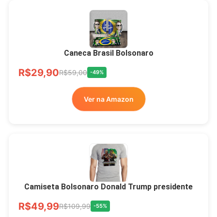
Xícara Bolsonaro
Brasão Deus Acima De
Todos
Caneca Brasil Bolsonaro
R$33,00
R$99,99
-67%
R$29,90
R$59,00
-49%
Ver no MERCADO
Ver na Amazon
LIVRE
Camiseta Bolsonaro Donald Trump presidente
R$49,99
R$109,99
-55%