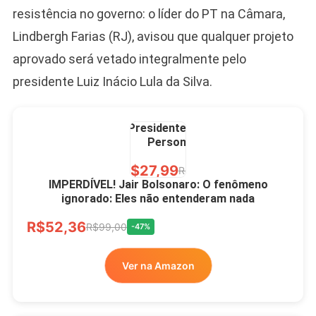
resistência no governo: o líder do PT na Câmara,
Lindbergh Farias (RJ), avisou que qualquer projeto
aprovado será vetado integralmente pelo
presidente Luiz Inácio Lula da Silva.
Caneca Jair Bolsonaro
Presidente Porcelana
Personalizada
R$27,99
R$49,00
-43%
IMPERDÍVEL! Jair Bolsonaro: O fenômeno
ignorado: Eles não entenderam nada
Ver no MERCADO
R$52,36
LIVRE
R$99,00
-47%
Ver na Amazon