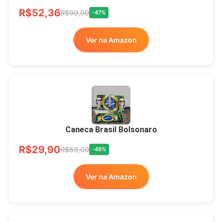
Ver no MERCADO
R$52,36
LIVRE
R$99,00
-47%
Ver na Amazon
Xícara Bolsonaro
Brasão Deus Acima De
Todos
Caneca Brasil Bolsonaro
R$33,00
R$99,99
-67%
R$29,90
R$59,00
-49%
Ver no MERCADO
Ver na Amazon
LIVRE