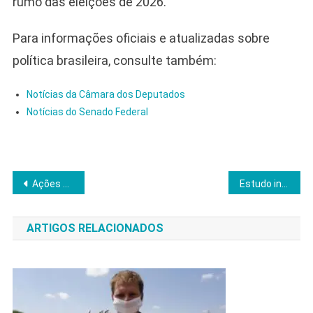
rumo das eleições de 2026.
Para informações oficiais e atualizadas sobre
política brasileira, consulte também:
Notícias da Câmara dos Deputados
Notícias do Senado Federal
Navegação
Ações de Trump pressionam bolsonarismo e abrem espaço para nova centro-direita, diz cientista político
Estudo indica força duradoura do populismo de direita no Brasil além de Bolsonaro
de
ARTIGOS RELACIONADOS
Post