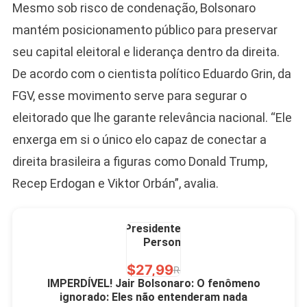
Mesmo sob risco de condenação, Bolsonaro
10,00 S/JUROS
mantém posicionamento público para preservar
R$60,00
R$99,00
-39%
seu capital eleitoral e liderança dentro da direita.
De acordo com o cientista político Eduardo Grin, da
Ver no MERCADO
LIVRE
FGV, esse movimento serve para segurar o
eleitorado que lhe garante relevância nacional. “Ele
enxerga em si o único elo capaz de conectar a
direita brasileira a figuras como Donald Trump,
Recep Erdogan e Viktor Orbán”, avalia.
Caneca Jair Bolsonaro
Presidente Porcelana
Personalizada
R$27,99
R$49,00
-43%
IMPERDÍVEL! Jair Bolsonaro: O fenômeno
ignorado: Eles não entenderam nada