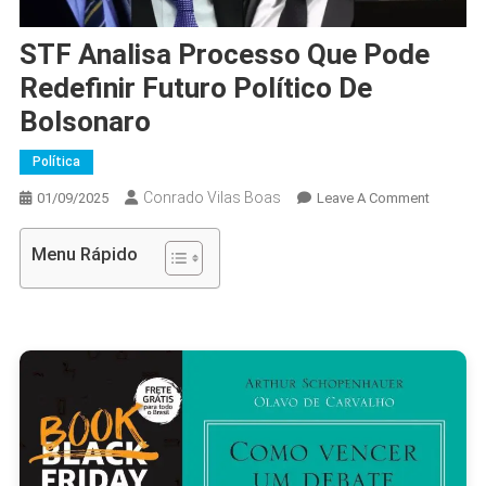
STF Analisa Processo Que Pode
Redefinir Futuro Político De
Bolsonaro
Política
Conrado Vilas Boas
On
01/09/2025
Leave A Comment
STF
Analisa
Menu Rápido
Process
Que
Pode
Redefinir
Futuro
Político
De
Bolsona