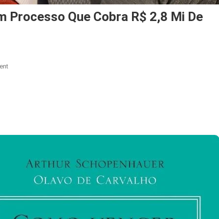
m Processo Que Cobra R$ 2,8 Mi De
On
ent
STJ
Autoriza
TCU
A
Avançar
Em
Processo
Que
Cobra
R$
2,8
Mi
De