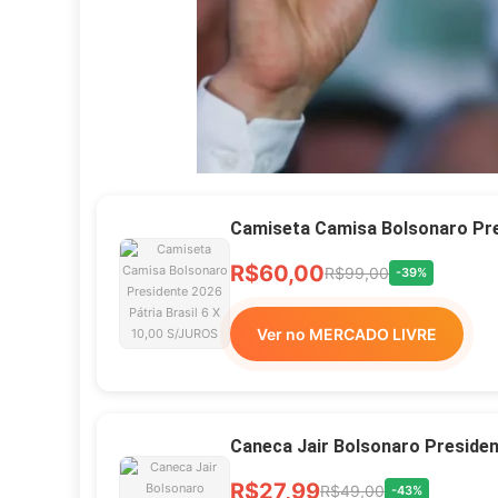
Camiseta Camisa Bolsonaro Pres
R$60,00
R$99,00
-39%
Ver no MERCADO LIVRE
Caneca Jair Bolsonaro Preside
R$27,99
R$49,00
-43%