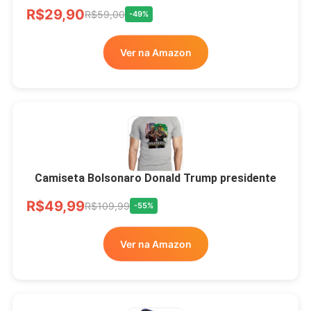
R$33,00
R$99,99
-67%
R$29,90
R$59,00
-49%
Ver no MERCADO
Ver na Amazon
LIVRE
Camiseta Bolsonaro Donald Trump presidente
R$49,99
R$109,99
-55%
Ver na Amazon