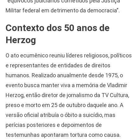
“equívocos judiciários cometidos pela Justiça
Militar federal em detrimento da democracia”.
Contexto dos 50 anos de
Herzog
Camiseta Camisa
Bolsonaro Presidente
2026 Pátria Brasil 6 X
O ato ecumênico reuniu líderes religiosos, políticos
10,00 S/JUROS
e representantes de entidades de direitos
R$60,00
R$99,00
-39%
humanos. Realizado anualmente desde 1975, o
evento busca manter viva a memória de Vladimir
Ver no MERCADO
LIVRE
Herzog, então diretor de jornalismo da TV Cultura,
preso e morto em 25 de outubro daquele ano. A
versão oficial atribuía o óbito a suicídio, mas
perícias posteriores e depoimentos de
testemunhas apontaram tortura como causa.