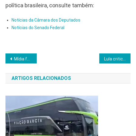
política brasileira, consulte também:
Notícias da Câmara dos Deputados
Notícias do Senado Federal
Navegação
Mídia fecha coro e rotula divergentes como extrema-direita, alerta pesquisador
Lula critica empresários e recomenda buscar negócios fora do Brasil
de
ARTIGOS RELACIONADOS
Post