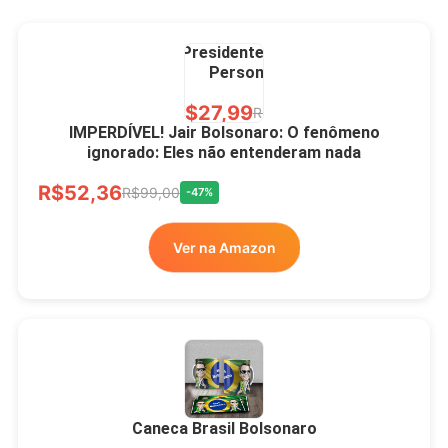
Caneca Jair Bolsonaro
Presidente Porcelana
Personalizada
R$27,99
R$49,00
-43%
IMPERDÍVEL! Jair Bolsonaro: O fenômeno
ignorado: Eles não entenderam nada
Ver no MERCADO
R$52,36
LIVRE
R$99,00
-47%
Ver na Amazon
Xícara Bolsonaro
Brasão Deus Acima De
Todos
Caneca Brasil Bolsonaro