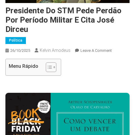
Presidente Do STM Pede Perdão
Por Período Militar E Cita José
Dirceu
Política
Kelvin Amodeus
On
26/10/2025
Leave A Comment
Presidente
Do
Menu Rápido
STM
Pede
Perdão
Por
Período
Militar
E
Cita
José
Dirceu