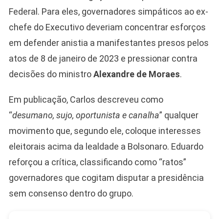
Federal. Para eles, governadores simpáticos ao ex-
chefe do Executivo deveriam concentrar esforços
Camiseta Camisa
em defender anistia a manifestantes presos pelos
Bolsonaro Presidente
atos de 8 de janeiro de 2023 e pressionar contra
2026 Pátria Brasil 6 X
10,00 S/JUROS
decisões do ministro
Alexandre de Moraes
.
R$60,00
R$99,00
-39%
Em publicação, Carlos descreveu como
“
desumano, sujo, oportunista e canalha
” qualquer
Ver no MERCADO
LIVRE
movimento que, segundo ele, coloque interesses
eleitorais acima da lealdade a Bolsonaro. Eduardo
reforçou a crítica, classificando como “ratos”
governadores que cogitam disputar a presidência
sem consenso dentro do grupo.
Caneca Jair Bolsonaro