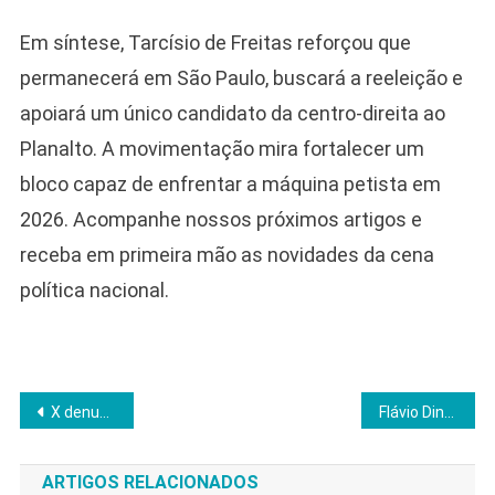
Em síntese, Tarcísio de Freitas reforçou que
permanecerá em São Paulo, buscará a reeleição e
apoiará um único candidato da centro-direita ao
Planalto. A movimentação mira fortalecer um
bloco capaz de enfrentar a máquina petista em
2026. Acompanhe nossos próximos artigos e
receba em primeira mão as novidades da cena
política nacional.
Navegação
X denuncia barreiras judiciais no Brasil e pede ação dos EUA contra restrições digitais
Flávio Dino impede aplicação de leis estrangeiras e agita debate sobre soberania
de
ARTIGOS RELACIONADOS