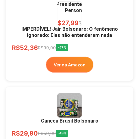
Presidente Porcelana
Personalizada
R$27,99
R$49,00
-43%
IMPERDÍVEL! Jair Bolsonaro: O fenômeno
ignorado: Eles não entenderam nada
Ver no MERCADO
R$52,36
LIVRE
R$99,00
-47%
Ver na Amazon
Xícara Bolsonaro
Brasão Deus Acima De
Todos
Caneca Brasil Bolsonaro
R$33,00
R$99,99
-67%
R$29,90
R$59,00
-49%