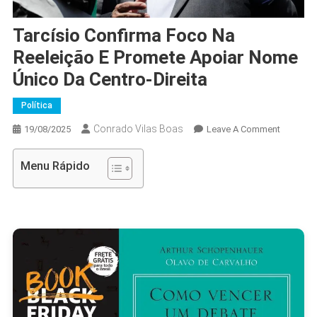
Tarcísio Confirma Foco Na
Reeleição E Promete Apoiar Nome
Único Da Centro-Direita
Política
Conrado Vilas Boas
On
19/08/2025
Leave A Comment
Tarcísio
Confirma
Menu Rápido
Foco
Na
Reeleiçã
E
Promete
Apoiar
Nome
Único
Da