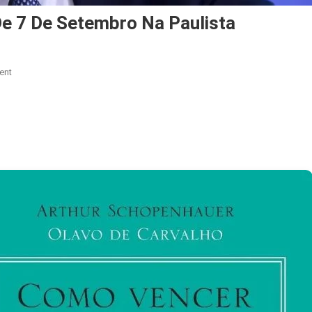
De 7 De Setembro Na Paulista
On
ent
Tarcísio
Confirma
Ida
Ao
Ato
De
7
De
Setembro
Na
Paulista