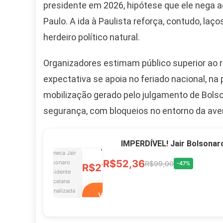
presidente em 2026, hipótese que ele nega ao
2026 Pátria Brasil 6 X
10,00 S/JUROS
Paulo. A ida à Paulista reforça, contudo, la
herdeiro político natural.
R$60,00
R$99,00
-39%
Organizadores estimam público superior ao r
Ver no MERCADO
expectativa se apoia no feriado nacional, na
LIVRE
mobilização gerado pelo julgamento de Bolso
segurança, com bloqueios no entorno da aven
Caneca Jair Bolsonaro
Presidente Porcelana
IMPERDÍVEL! Jair Bolsonar
Personalizada
R$52,36
R$99,00
-47%
R$27,99
R$49,00
-43%
Ver no MERCADO
LIVRE