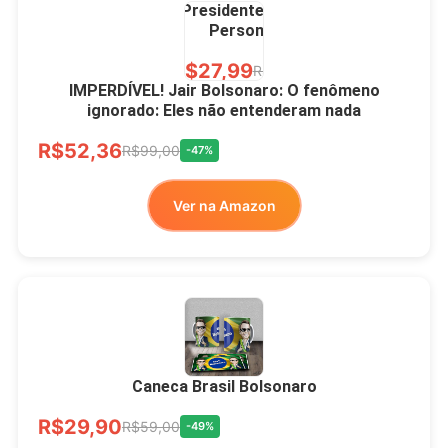
Presidente Porcelana
Personalizada
R$27,99
R$49,00
-43%
IMPERDÍVEL! Jair Bolsonaro: O fenômeno
ignorado: Eles não entenderam nada
Ver no MERCADO
R$52,36
LIVRE
R$99,00
-47%
Ver na Amazon
Xícara Bolsonaro
Brasão Deus Acima De
Todos
Caneca Brasil Bolsonaro
R$33,00
R$99,99
-67%
R$29,90
R$59,00
-49%