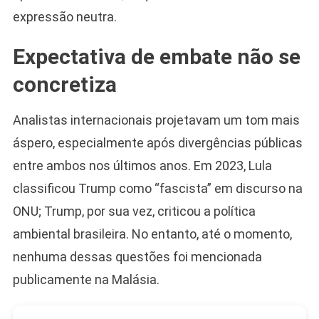
expressão neutra.
Expectativa de embate não se
Camiseta Camisa
Bolsonaro Presidente
concretiza
2026 Pátria Brasil 6 X
10,00 S/JUROS
Analistas internacionais projetavam um tom mais
R$60,00
R$99,00
-39%
áspero, especialmente após divergências públicas
entre ambos nos últimos anos. Em 2023, Lula
Ver no MERCADO
LIVRE
classificou Trump como “fascista” em discurso na
ONU; Trump, por sua vez, criticou a política
ambiental brasileira. No entanto, até o momento,
nenhuma dessas questões foi mencionada
publicamente na Malásia.
Caneca Jair Bolsonaro