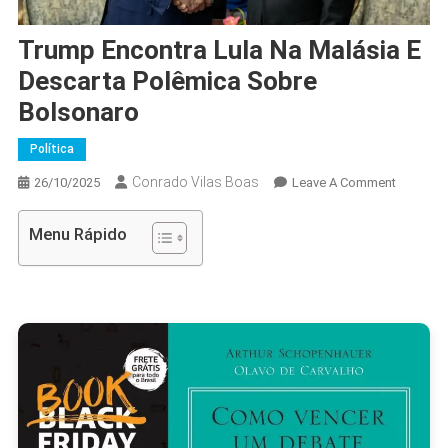
Trump Encontra Lula Na Malásia E
Descarta Polêmica Sobre
Bolsonaro
Política
Conrado Vilas Boas
On
26/10/2025
Leave A Comment
Trump
Encontra
Menu Rápido
Lula
Na
Malásia
E
Descarta
Polêmica
Sobre
Bolsona