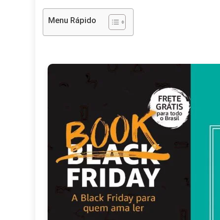
E
S
Menu Rápido
D
T
D
E
A
V
I
D
V
E
C
D
E
N
B