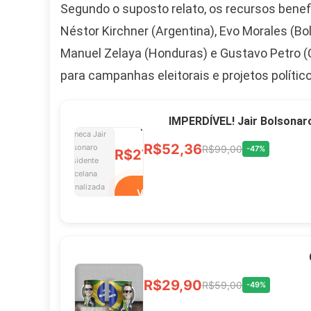
Segundo o suposto relato, os recursos benefic
Ver no MERCADO
Néstor Kirchner (Argentina), Evo Morales (Bol
LIVRE
Manuel Zelaya (Honduras) e Gustavo Petro (C
para campanhas eleitorais e projetos polític
Caneca Jair Bolsonaro
Presidente Porcelana
IMPERDÍVEL! Jair Bolsonar
Personalizada
R$52,36
R$99,00
-47%
R$27,99
R$49,00
-43%
Ver no MERCADO
LIVRE
Xícara Bolsonaro
R$29,90
R$59,00
-49%
Brasão Deus Acima De
Todos