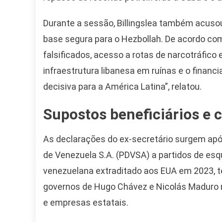
Durante a sessão, Billingslea também acuso
base segura para o Hezbollah. De acordo co
falsificados, acesso a rotas de narcotráfico
infraestrutura libanesa em ruínas e o financ
decisiva para a América Latina”, relatou.
Supostos beneficiários e 
As declarações do ex-secretário surgem apó
Camiseta Camisa
de Venezuela S.A. (PDVSA) a partidos de esque
Bolsonaro Presidente
venezuelana extraditado aos EUA em 2023, t
2026 Pátria Brasil 6 X
10,00 S/JUROS
governos de Hugo Chávez e Nicolás Maduro 
e empresas estatais.
R$60,00
R$99,00
-39%