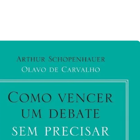
x-
ecretário
o
esouro
os
UA
ponta
erba
legal
a
enezuela
m
ampanhas
e
squerda
o
rasil