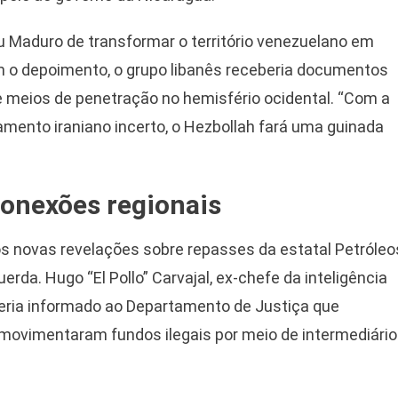
u Maduro de transformar o território venezuelano em
m o depoimento, o grupo libanês receberia documentos
 e meios de penetração no hemisfério ocidental. “Com a
iamento iraniano incerto, o Hezbollah fará uma guinada
conexões regionais
s novas revelações sobre repasses da estatal Petróleo
rda. Hugo “El Pollo” Carvajal, ex-chefe da inteligência
eria informado ao Departamento de Justiça que
movimentaram fundos ilegais por meio de intermediári