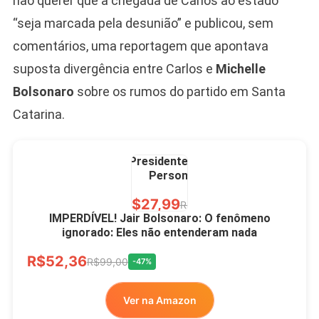
não querer que a chegada de Carlos ao estado
Ver no MERCADO
LIVRE
“seja marcada pela desunião” e publicou, sem
comentários, uma reportagem que apontava
suposta divergência entre Carlos e
Michelle
Bolsonaro
sobre os rumos do partido em Santa
Catarina.
Caneca Jair Bolsonaro
Presidente Porcelana
Personalizada
R$27,99
R$49,00
-43%
IMPERDÍVEL! Jair Bolsonaro: O fenômeno
ignorado: Eles não entenderam nada
Ver no MERCADO
R$52,36
LIVRE
R$99,00
-47%
Ver na Amazon