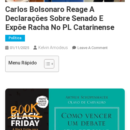
Carlos Bolsonaro Reage A
Declarações Sobre Senado E
Expõe Racha No PL Catarinense
Política
Kelvin Amodeus
On
01/11/2025
Leave A Comment
Carlos
Bolsonaro
Menu Rápido
Reage
A
Declarações
Sobre
Senado
E
Expõe
Racha
No
PL