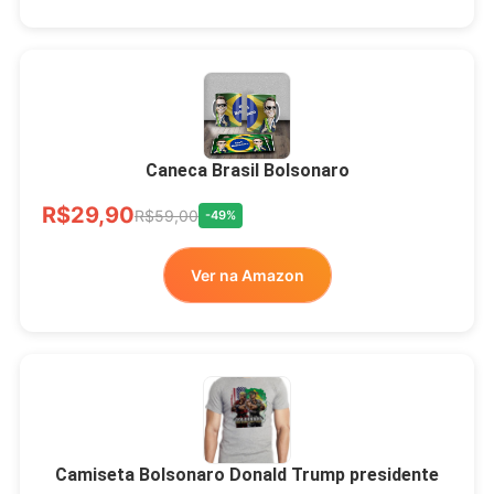
Xícara Bolsonaro
Brasão Deus Acima De
Todos
Caneca Brasil Bolsonaro
R$33,00
R$99,99
-67%
R$29,90
R$59,00
-49%
Ver no MERCADO
Ver na Amazon
LIVRE
Camiseta Bolsonaro Donald Trump presidente