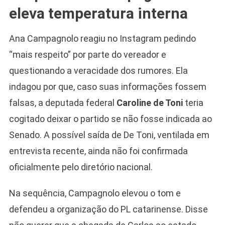
eleva temperatura interna
Ana Campagnolo reagiu no Instagram pedindo
“mais respeito” por parte do vereador e
questionando a veracidade dos rumores. Ela
indagou por que, caso suas informações fossem
falsas, a deputada federal
Caroline de Toni
teria
cogitado deixar o partido se não fosse indicada ao
Senado. A possível saída de De Toni, ventilada em
Camiseta Camisa
entrevista recente, ainda não foi confirmada
Bolsonaro Presidente
oficialmente pelo diretório nacional.
2026 Pátria Brasil 6 X
10,00 S/JUROS
Na sequência, Campagnolo elevou o tom e
R$60,00
R$99,00
-39%
defendeu a organização do PL catarinense. Disse