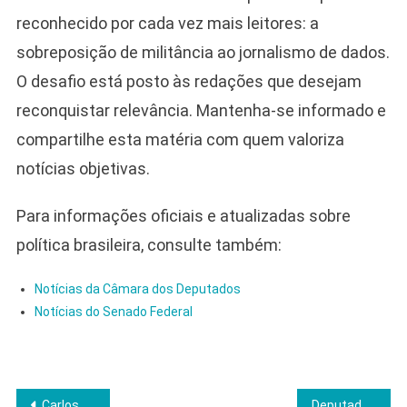
reconhecido por cada vez mais leitores: a
sobreposição de militância ao jornalismo de dados.
O desafio está posto às redações que desejam
reconquistar relevância. Mantenha-se informado e
compartilhe esta matéria com quem valoriza
notícias objetivas.
Para informações oficiais e atualizadas sobre
política brasileira, consulte também:
Notícias da Câmara dos Deputados
Notícias do Senado Federal
Navegação
Carlos e Jair Renan deixam sessões legislativas para acompanhar julgamento de Bolsonaro
Deputado do PSOL convoca Câmara para debater discos voadores e soberania