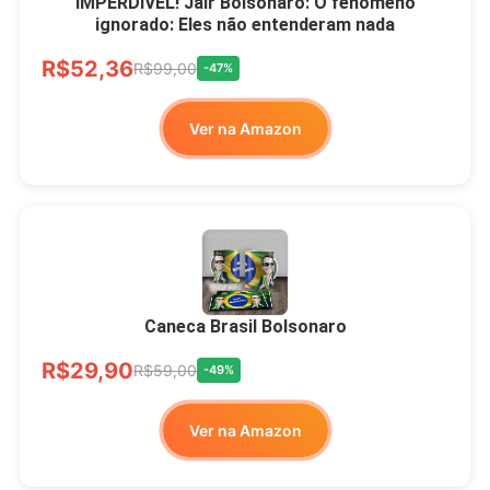
IMPERDÍVEL! Jair Bolsonaro: O fenômeno
ignorado: Eles não entenderam nada
Ver no MERCADO
R$52,36
LIVRE
R$99,00
-47%
Ver na Amazon
Xícara Bolsonaro
Brasão Deus Acima De
Todos
Caneca Brasil Bolsonaro
R$33,00
R$99,99
-67%
R$29,90
R$59,00
-49%
Ver no MERCADO
Ver na Amazon
LIVRE