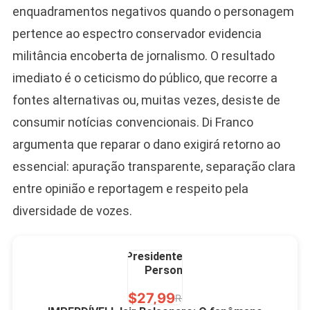
Bolsonaro Presidente
enquadramentos negativos quando o personagem
2026 Pátria Brasil 6 X
pertence ao espectro conservador evidencia
10,00 S/JUROS
militância encoberta de jornalismo. O resultado
R$60,00
R$99,00
-39%
imediato é o ceticismo do público, que recorre a
fontes alternativas ou, muitas vezes, desiste de
Ver no MERCADO
LIVRE
consumir notícias convencionais. Di Franco
argumenta que reparar o dano exigirá retorno ao
essencial: apuração transparente, separação clara
entre opinião e reportagem e respeito pela
diversidade de vozes.
Caneca Jair Bolsonaro
Presidente Porcelana
Personalizada
R$27,99
R$49,00
-43%