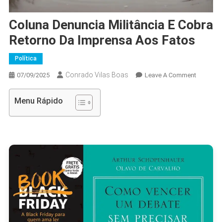
Coluna Denuncia Militância E Cobra
Retorno Da Imprensa Aos Fatos
Política
Conrado Vilas Boas
On
07/09/2025
Leave A Comment
Coluna
Denunci
Menu Rápido
Militânci
E
Cobra
Retorno
Da
Imprens
Aos
Fatos