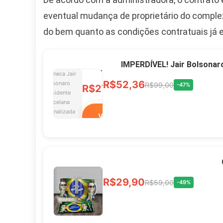
eventual mudança de proprietário do complex
do bem quanto as condições contratuais já 
Caneca Jair Bolsonaro
Presidente Porcelana
IMPERDÍVEL! Jair Bolsonar
Personalizada
R$52,36
R$99,00
-47%
R$27,99
R$49,00
-43%
Ver no MERCADO
LIVRE
Xícara Bolsonaro
R$29,90
R$59,00
-49%
Brasão Deus Acima De
Todos
R$33,00
R$99,99
-67%