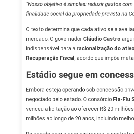
“Nosso objetivo é simples: reduzir gastos com 
finalidade social da propriedade prevista na Co
O texto determina que cada ativo seja avaliad
mercado. O governador
Cláudio Castro
argum
indispensável para a
racionalização do ativo
Recuperação Fiscal
, acordo que impõe meta
Estádio segue em concess
Camiseta Camisa
Bolsonaro Presidente
Embora esteja operando sob concessão priv
2026 Pátria Brasil 6 X
10,00 S/JUROS
negociado pelo estado. O consórcio
Fla-Flu 
venceu a licitação ao oferecer R$ 20 milhõe
R$60,00
R$99,00
-39%
milhões ao longo de 20 anos, incluindo melh
Ver no MERCADO
De acordo com a administradora, o contrato
LIVRE