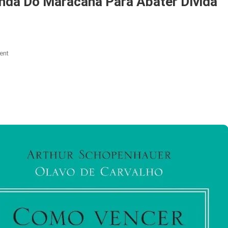
nda Do Maracanã Para Abater Dívida
On
ent
Deputados
Do
Rio
Aprovam
Venda
Do
Maracanã
Para
Abater
Dívida
Bilionária