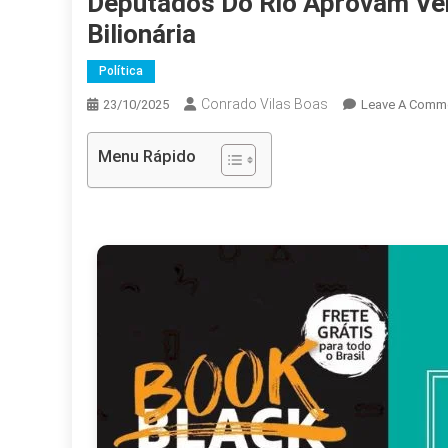
Deputados Do Rio Aprovam Ve
Bilionária
Política
Conrado Vilas Boas
23/10/2025
Leave A Comm
Menu Rápido