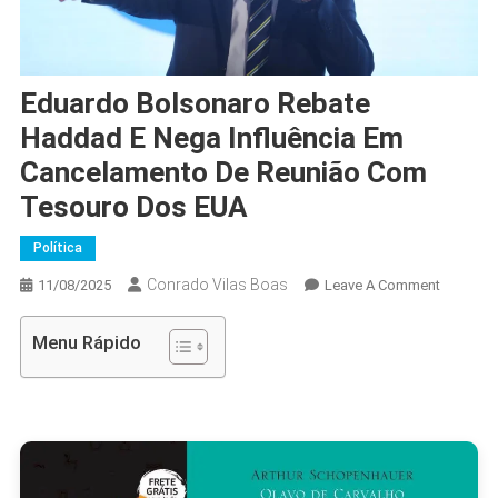
Eduardo Bolsonaro Rebate
Haddad E Nega Influência Em
Cancelamento De Reunião Com
Tesouro Dos EUA
Política
Conrado Vilas Boas
On
11/08/2025
Leave A Comment
Eduardo
Bolsona
Menu Rápido
Rebate
Haddad
E
Nega
Influênci
Em