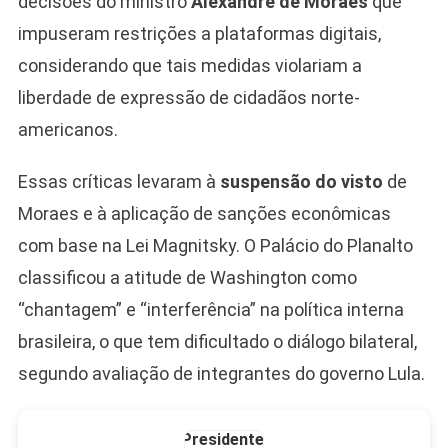
decisões do ministro
Alexandre de Moraes
que
impuseram restrições a plataformas digitais,
Camiseta Camisa
considerando que tais medidas violariam a
Bolsonaro Presidente
liberdade de expressão de cidadãos norte-
2026 Pátria Brasil 6 X
10,00 S/JUROS
americanos.
R$60,00
R$99,00
-39%
Essas críticas levaram à
suspensão do visto
de
Moraes e à aplicação de sanções econômicas
Ver no MERCADO
LIVRE
com base na Lei Magnitsky. O Palácio do Planalto
classificou a atitude de Washington como
“chantagem” e “interferência” na política interna
brasileira, o que tem dificultado o diálogo bilateral,
segundo avaliação de integrantes do governo Lula.
Caneca Jair Bolsonaro
Presidente Porcelana