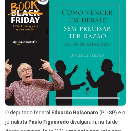
Cancela
De
Reunião
Com
Tesouro
Dos
EUA
O deputado federal
Eduardo Bolsonaro
(PL-SP) e o
jornalista
Paulo Figueiredo
divulgaram, na tarde