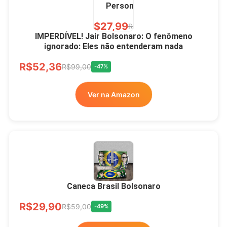
Personalizada
R$27,99
R$49,00
-43%
IMPERDÍVEL! Jair Bolsonaro: O fenômeno
ignorado: Eles não entenderam nada
Ver no MERCADO
R$52,36
LIVRE
R$99,00
-47%
Ver na Amazon
Xícara Bolsonaro
Brasão Deus Acima De
Todos
Caneca Brasil Bolsonaro
R$33,00
R$99,99
-67%
R$29,90
R$59,00
-49%
Ver no MERCADO