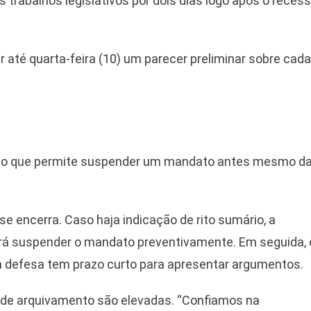
s trabalhos legislativos por dois dias logo após o reces
r até quarta-feira (10) um parecer preliminar sobre cada
ismo que permite suspender um mandato antes mesmo d
e encerra. Caso haja indicação de rito sumário, a
derá suspender o mandato preventivamente. Em seguida, 
a defesa tem prazo curto para apresentar argumentos.
 de arquivamento são elevadas. “Confiamos na