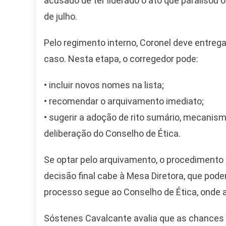
acusado de ter liderado o ato que paralisou o
de julho.
Pelo regimento interno, Coronel deve entrega
caso. Nesta etapa, o corregedor pode:
• incluir novos nomes na lista;
• recomendar o arquivamento imediato;
• sugerir a adoção de rito sumário, mecan
deliberação do Conselho de Ética.
Camiseta Camisa
Se optar pelo arquivamento, o procedimento s
Bolsonaro Presidente
decisão final cabe à Mesa Diretora, que po
2026 Pátria Brasil 6 X
10,00 S/JUROS
processo segue ao Conselho de Ética, onde 
R$60,00
R$99,00
-39%
Sóstenes Cavalcante avalia que as chances