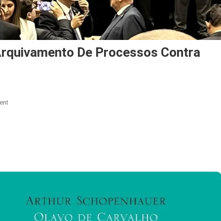
Arquivamento De Processos Contra
On
ent
PL
Pressiona
Câmara
E
Pede
Arquivamento
De
Processos
Contra
Deputados