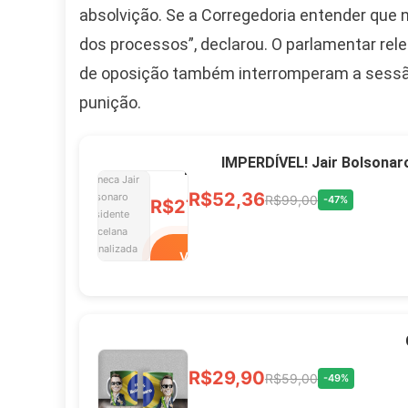
absolvição. Se a Corregedoria entender que
Ver no MERCADO
dos processos”, declarou. O parlamentar re
LIVRE
de oposição também interromperam a sessã
punição.
Caneca Jair Bolsonaro
Presidente Porcelana
IMPERDÍVEL! Jair Bolsonar
Personalizada
R$52,36
R$99,00
-47%
R$27,99
R$49,00
-43%
Ver no MERCADO
LIVRE
Xícara Bolsonaro
R$29,90
R$59,00
-49%
Brasão Deus Acima De
Todos