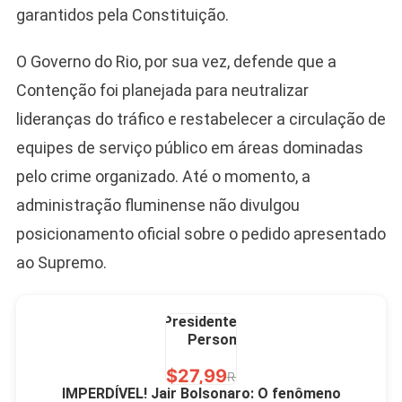
garantidos pela Constituição.
2026 Pátria Brasil 6 X
10,00 S/JUROS
O Governo do Rio, por sua vez, defende que a
R$60,00
R$99,00
-39%
Contenção foi planejada para neutralizar
lideranças do tráfico e restabelecer a circulação de
Ver no MERCADO
LIVRE
equipes de serviço público em áreas dominadas
pelo crime organizado. Até o momento, a
administração fluminense não divulgou
posicionamento oficial sobre o pedido apresentado
ao Supremo.
Caneca Jair Bolsonaro
Presidente Porcelana
Personalizada
R$27,99
R$49,00
-43%
IMPERDÍVEL! Jair Bolsonaro: O fenômeno