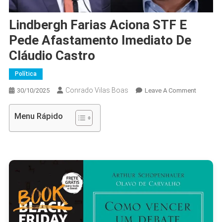
Lindbergh Farias Aciona STF E
Pede Afastamento Imediato De
Cláudio Castro
Política
Conrado Vilas Boas
On
30/10/2025
Leave A Comment
Lindberg
Farias
Menu Rápido
Aciona
STF
E
Pede
Afastam
Imediato
De
Cláudio
Castro