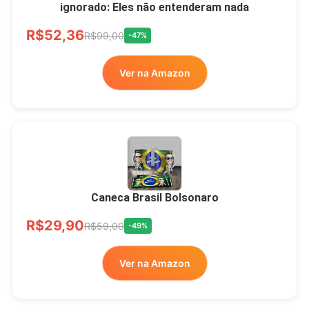
ignorado: Eles não entenderam nada
Ver no MERCADO
R$52,36
LIVRE
R$99,00
-47%
Ver na Amazon
Xícara Bolsonaro
Brasão Deus Acima De
Todos
Caneca Brasil Bolsonaro
R$33,00
R$99,99
-67%
R$29,90
R$59,00
-49%
Ver no MERCADO
Ver na Amazon
LIVRE