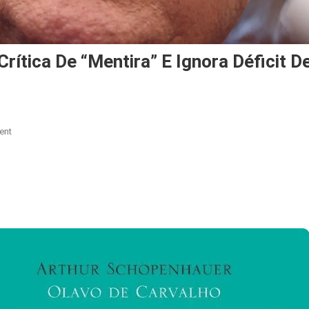
ítica De “mentira” E Ignora Déficit D
On
ent
Lula
Confronta
Trump,
Chama
Crítica
De
“mentira”
E
Ignora
Déficit
De