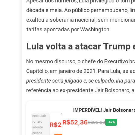
Apesar dos números, Lula privilegiou o tom p
década e meia. Ao público pernambucano, limi
Camiseta Camisa
exaltou a soberania nacional, sem mencionar 
Bolsonaro Presidente
2026 Pátria Brasil 6 X
tarifas apontadas por Washington.
10,00 S/JUROS
Lula volta a atacar Trump 
R$60,00
R$99,00
-39%
No mesmo discurso, o chefe do Executivo bra
Ver no MERCADO
Capitólio, em janeiro de 2021. Para Lula, se a
LIVRE
presidente seria julgado e, se culpado, iria par
referência ao ex-presidente Jair Bolsonaro, 
Caneca Jair Bolsonaro
Presidente Porcelana
IMPERDÍVEL! Jair Bolsonar
Personalizada
R$52,36
R$99,00
-47%
R$27,99
R$49,00
-43%