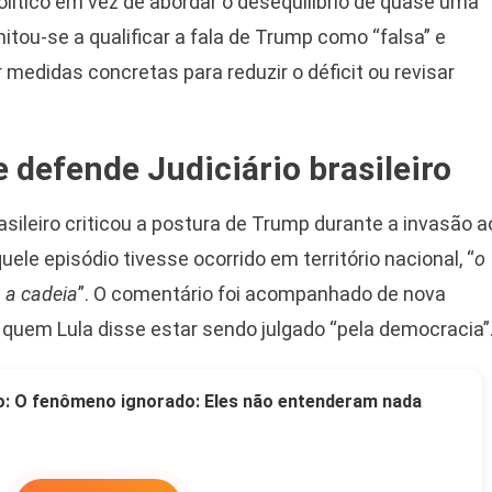
olítico em vez de abordar o desequilíbrio de quase uma
tou-se a qualificar a fala de Trump como “falsa” e
medidas concretas para reduzir o déficit ou revisar
e defende Judiciário brasileiro
sileiro criticou a postura de Trump durante a invasão a
quele episódio tivesse ocorrido em território nacional, “
o
a a cadeia
”. O comentário foi acompanhado de nova
a quem Lula disse estar sendo julgado “pela democracia”
o: O fenômeno ignorado: Eles não entenderam nada