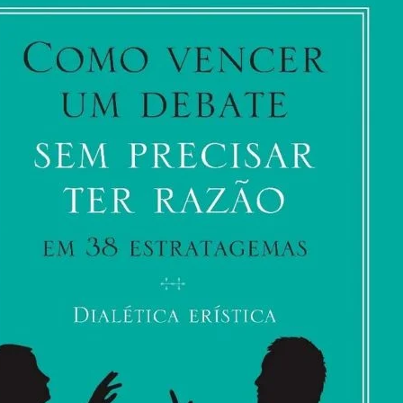
US$
28
Bi
Com
EUA