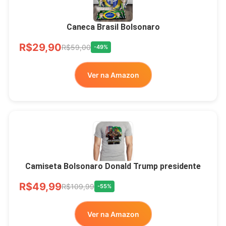
Brasão Deus Acima De
Todos
Caneca Brasil Bolsonaro
R$33,00
R$99,99
-67%
R$29,90
R$59,00
-49%
Ver no MERCADO
Ver na Amazon
LIVRE
Camiseta Bolsonaro Donald Trump presidente
R$49,99
R$109,99
-55%
Ver na Amazon