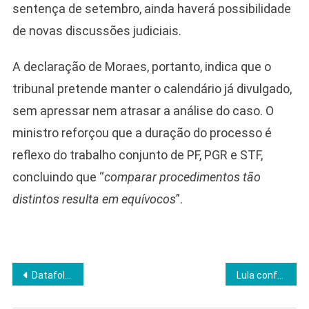
sentença de setembro, ainda haverá possibilidade
de novas discussões judiciais.
A declaração de Moraes, portanto, indica que o
tribunal pretende manter o calendário já divulgado,
sem apressar nem atrasar a análise do caso. O
ministro reforçou que a duração do processo é
reflexo do trabalho conjunto de PF, PGR e STF,
concluindo que “
comparar procedimentos tão
distintos resulta em equívocos
”.
Navegação
Datafolha revela país dividido sobre prisão domiciliar de Bolsonaro
Lula confronta Trump, chama crítica de “mentira” e ignora déficit de US$ 28 bi com EUA
de