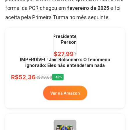
formal da PGR chegou em
fevereiro de 2025
e foi
aceita pela Primeira Turma no mês seguinte.
Caneca Jair Bolsonaro
Presidente Porcelana
Personalizada
R$27,99
R$49,00
-43%
IMPERDÍVEL! Jair Bolsonaro: O fenômeno
ignorado: Eles não entenderam nada
Ver no MERCADO
R$52,36
LIVRE
R$99,00
-47%
Ver na Amazon
Xícara Bolsonaro