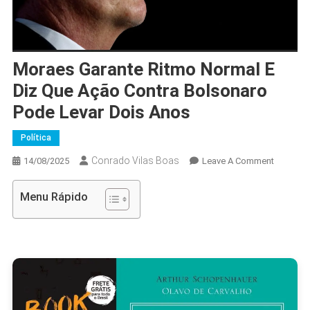
Moraes Garante Ritmo Normal E
Diz Que Ação Contra Bolsonaro
Pode Levar Dois Anos
Política
Conrado Vilas Boas
On
14/08/2025
Leave A Comment
Moraes
Garante
Menu Rápido
Ritmo
Normal
E
Diz
Que
Ação
Contra