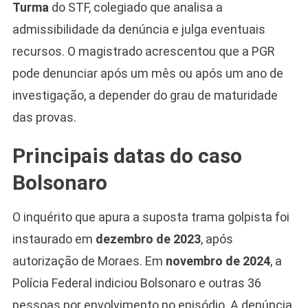
Turma
do STF, colegiado que analisa a
admissibilidade da denúncia e julga eventuais
recursos. O magistrado acrescentou que a PGR
pode denunciar após um mês ou após um ano de
investigação, a depender do grau de maturidade
das provas.
Camiseta Camisa
Bolsonaro Presidente
Principais datas do caso
2026 Pátria Brasil 6 X
10,00 S/JUROS
Bolsonaro
R$60,00
R$99,00
-39%
O inquérito que apura a suposta trama golpista foi
instaurado em
dezembro de 2023
, após
Ver no MERCADO
LIVRE
autorização de Moraes. Em
novembro de 2024
, a
Polícia Federal indiciou Bolsonaro e outras 36
pessoas por envolvimento no episódio. A denúncia