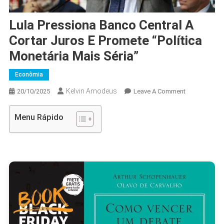
Lula Pressiona Banco Central A
Cortar Juros E Promete “política
Monetária Mais Séria”
Econômia
Kelvin Amodeus
On
20/10/2025
Leave A Comment
Lula
Pressiona
Menu Rápido
Banco
Central
A
Cortar
Juros
E
Promete
“política
Monetária