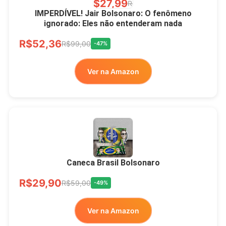
R$27,99
R$49,00
-43%
IMPERDÍVEL! Jair Bolsonaro: O fenômeno
ignorado: Eles não entenderam nada
Ver no MERCADO
R$52,36
LIVRE
R$99,00
-47%
Ver na Amazon
Xícara Bolsonaro
Brasão Deus Acima De
Todos
Caneca Brasil Bolsonaro
R$33,00
R$99,99
-67%
R$29,90
R$59,00
-49%
Ver no MERCADO
Ver na Amazon
LIVRE