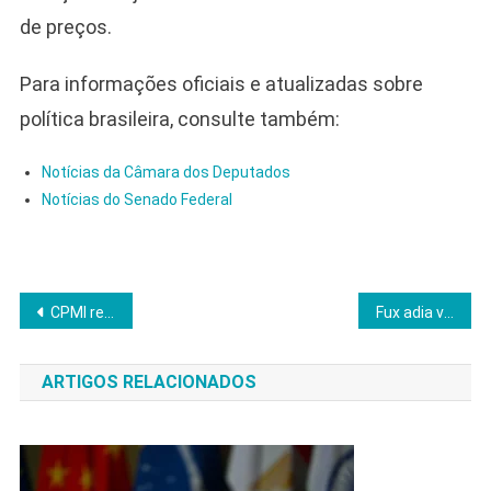
de preços.
Para informações oficiais e atualizadas sobre
política brasileira, consulte também:
Notícias da Câmara dos Deputados
Notícias do Senado Federal
Navegação
CPMI revela fraude bilionária no INSS e detalha repasses a funcionários de alto escalão
Fux adia veredicto contra Bolsonaro e Lula entrega ministério a Boulos
de
ARTIGOS RELACIONADOS
Post