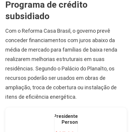
Programa de crédito
Camiseta Camisa
Bolsonaro Presidente
subsidiado
2026 Pátria Brasil 6 X
10,00 S/JUROS
Com o Reforma Casa Brasil, o governo prevê
R$60,00
R$99,00
-39%
conceder financiamentos com juros abaixo da
média de mercado para famílias de baixa renda
Ver no MERCADO
LIVRE
realizarem melhorias estruturais em suas
residências. Segundo o Palácio do Planalto, os
recursos poderão ser usados em obras de
ampliação, troca de cobertura ou instalação de
itens de eficiência energética.
Caneca Jair Bolsonaro
Presidente Porcelana
Personalizada