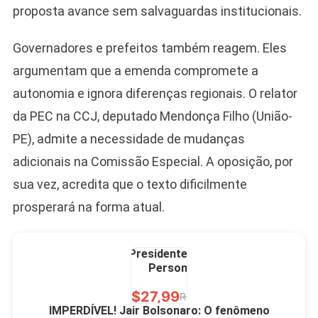
proposta avance sem salvaguardas institucionais.
2026 Pátria Brasil 6 X
10,00 S/JUROS
Governadores e prefeitos também reagem. Eles
R$60,00
R$99,00
-39%
argumentam que a emenda compromete a
autonomia e ignora diferenças regionais. O relator
Ver no MERCADO
LIVRE
da PEC na CCJ, deputado Mendonça Filho (União-
PE), admite a necessidade de mudanças
adicionais na Comissão Especial. A oposição, por
sua vez, acredita que o texto dificilmente
prosperará na forma atual.
Caneca Jair Bolsonaro
Presidente Porcelana
Personalizada
R$27,99
R$49,00
-43%
IMPERDÍVEL! Jair Bolsonaro: O fenômeno