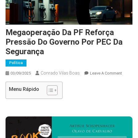
Megaoperação Da PF Reforça
Pressão Do Governo Por PEC Da
Segurança
Política
Conrado Vilas Boas
On
03/09/2025
Leave A Comment
Megaope
Da
Menu Rápido
PF
Reforça
Pressão
Do
Governo
Por
PEC