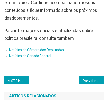
e municípios. Continue acompanhando nossos
conteúdos e fique informado sobre os próximos
desdobramentos.
Para informações oficiais e atualizadas sobre
política brasileira, consulte também:
Notícias da Câmara dos Deputados
Notícias do Senado Federal
Navegação
STF inicia julgamento de Bolsonaro com presença ativa de deputados de esquerda
Panvel inaugura loja em Telêmaco Borba e avança na expansão pelo Paraná
de
ARTIGOS RELACIONADOS
Post