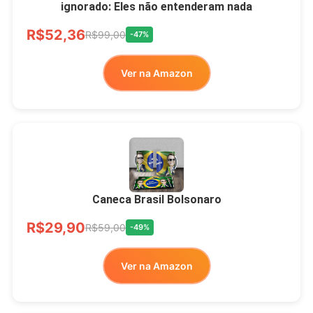
ignorado: Eles não entenderam nada
Ver no MERCADO
R$52,36
LIVRE
R$99,00
-47%
Ver na Amazon
Xícara Bolsonaro
Brasão Deus Acima De
Todos
Caneca Brasil Bolsonaro
R$33,00
R$99,99
-67%
R$29,90
R$59,00
-49%
Ver no MERCADO
Ver na Amazon
LIVRE