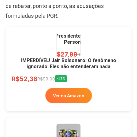
de rebater, ponto a ponto, as acusações
formuladas pela PGR.
Caneca Jair Bolsonaro
Presidente Porcelana
Personalizada
R$27,99
R$49,00
-43%
IMPERDÍVEL! Jair Bolsonaro: O fenômeno
ignorado: Eles não entenderam nada
Ver no MERCADO
R$52,36
LIVRE
R$99,00
-47%
Ver na Amazon
Xícara Bolsonaro