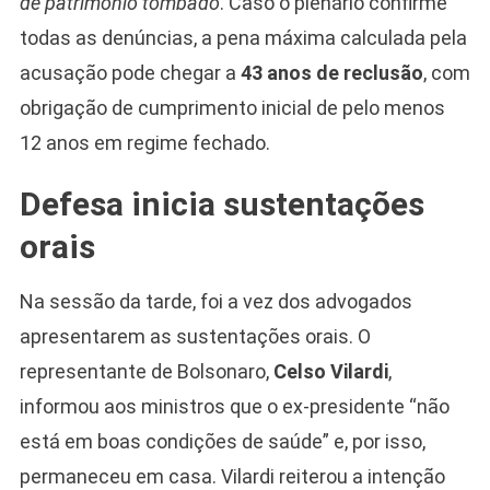
de patrimônio tombado
. Caso o plenário confirme
todas as denúncias, a pena máxima calculada pela
acusação pode chegar a
43 anos de reclusão
, com
obrigação de cumprimento inicial de pelo menos
12 anos em regime fechado.
Defesa inicia sustentações
Camiseta Camisa
Bolsonaro Presidente
orais
2026 Pátria Brasil 6 X
10,00 S/JUROS
Na sessão da tarde, foi a vez dos advogados
R$60,00
R$99,00
-39%
apresentarem as sustentações orais. O
representante de Bolsonaro,
Celso Vilardi
,
Ver no MERCADO
LIVRE
informou aos ministros que o ex-presidente “não
está em boas condições de saúde” e, por isso,
permaneceu em casa. Vilardi reiterou a intenção