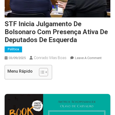
STF Inicia Julgamento De
Bolsonaro Com Presença Ativa De
Deputados De Esquerda
Política
Conrado Vilas Boas
On
03/09/2025
Leave A Comment
STF
Inicia
Menu Rápido
Julgame
De
Bolsona
Com
Presença
Ativa
De