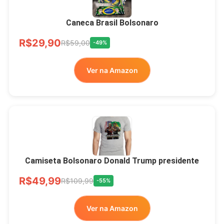
Brasão Deus Acima De
Todos
Caneca Brasil Bolsonaro
R$33,00
R$99,99
-67%
R$29,90
R$59,00
-49%
Ver no MERCADO
Ver na Amazon
LIVRE
Camiseta Bolsonaro Donald Trump presidente
R$49,99
R$109,99
-55%
Ver na Amazon