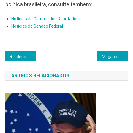
política brasileira, consulte também:
Notícias da Câmara dos Deputados
Notícias do Senado Federal
Navegação
Lideranças evangélicas defendem Silas Malafaia e cobram garantias de liberdade de expressão
Megaoperação da PF reforça pressão do governo por PEC da Segurança
de
ARTIGOS RELACIONADOS
Post