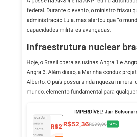
A posse na ANSN e na ANP reuniu autoridade
federal. Durante o evento, o ministro frisou 
Camiseta Camisa
administração Lula, mas alertou que “o mun
Bolsonaro Presidente
2026 Pátria Brasil 6 X
capacidades militares avançadas.
10,00 S/JUROS
Infraestrutura nuclear bra
R$60,00
R$99,00
-39%
Hoje, o Brasil opera as usinas Angra 1 e Angra
Ver no MERCADO
Angra 3. Além disso, a Marinha conduz projet
LIVRE
Alberto. O país possui ainda riqueza mineral
mundo, elemento fundamental para qualquer 
Caneca Jair Bolsonaro
Presidente Porcelana
IMPERDÍVEL! Jair Bolsonar
Personalizada
R$52,36
R$99,00
-47%
R$27,99
R$49,00
-43%