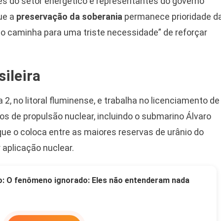
s do setor energético e representantes do governo
que a
preservação da soberania
permanece prioridade d
do caminha para uma triste necessidade” de reforçar
sileira
 2, no litoral fluminense, e trabalha no licenciamento de
os de propulsão nuclear, incluindo o submarino Álvaro
 que o coloca entre as maiores reservas de urânio do
aplicação nuclear.
o: O fenômeno ignorado: Eles não entenderam nada