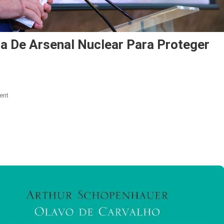
a De Arsenal Nuclear Para Proteger
On
ent
Ministro
Vê
Necessidade
Futura
De
Arsenal
Nuclear
Para
Proteger
Brasil