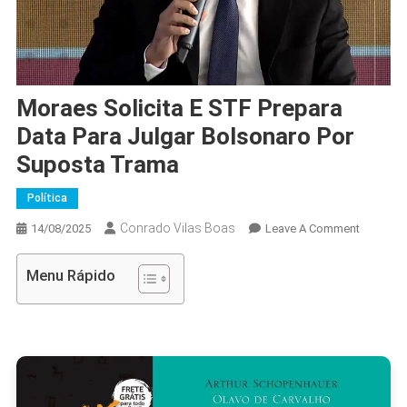
Moraes Solicita E STF Prepara
Data Para Julgar Bolsonaro Por
Suposta Trama
Política
Conrado Vilas Boas
On
14/08/2025
Leave A Comment
Moraes
Solicita
Menu Rápido
E
STF
Prepara
Data
Para
Julgar