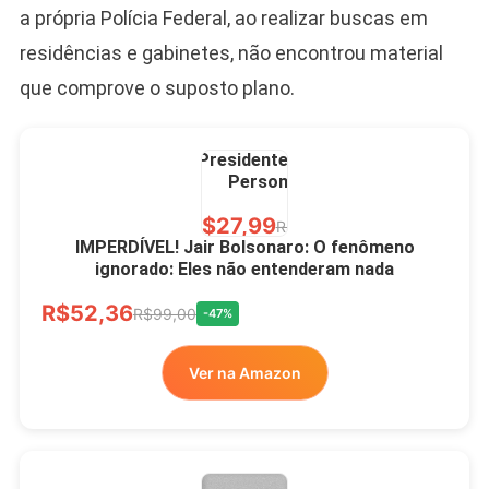
a própria Polícia Federal, ao realizar buscas em
residências e gabinetes, não encontrou material
que comprove o suposto plano.
Caneca Jair Bolsonaro
Presidente Porcelana
Personalizada
R$27,99
R$49,00
-43%
IMPERDÍVEL! Jair Bolsonaro: O fenômeno
ignorado: Eles não entenderam nada
Ver no MERCADO
R$52,36
LIVRE
R$99,00
-47%
Ver na Amazon