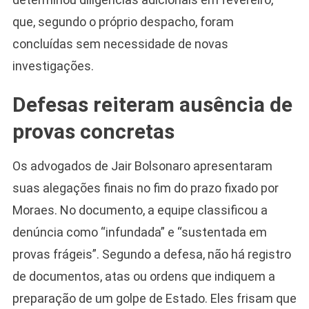
que, segundo o próprio despacho, foram
concluídas sem necessidade de novas
investigações.
Defesas reiteram ausência de
provas concretas
Camiseta Camisa
Bolsonaro Presidente
Os advogados de Jair Bolsonaro apresentaram
2026 Pátria Brasil 6 X
suas alegações finais no fim do prazo fixado por
10,00 S/JUROS
Moraes. No documento, a equipe classificou a
R$60,00
R$99,00
-39%
denúncia como “infundada” e “sustentada em
provas frágeis”. Segundo a defesa, não há registro
Ver no MERCADO
LIVRE
de documentos, atas ou ordens que indiquem a
preparação de um golpe de Estado. Eles frisam que