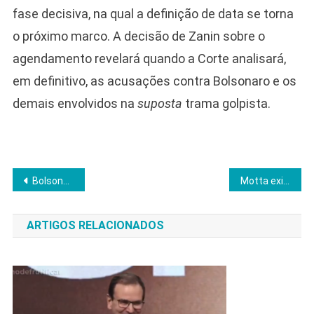
fase decisiva, na qual a definição de data se torna
o próximo marco. A decisão de Zanin sobre o
agendamento revelará quando a Corte analisará,
em definitivo, as acusações contra Bolsonaro e os
demais envolvidos na
suposta
trama golpista.
Navegação
Bolsonaro quer receber Hugo Motta durante prisão domiciliar, afirma Zucco
Motta exige e Corregedoria acelera punição a deputados que ocuparam plenário
de
ARTIGOS RELACIONADOS
Post