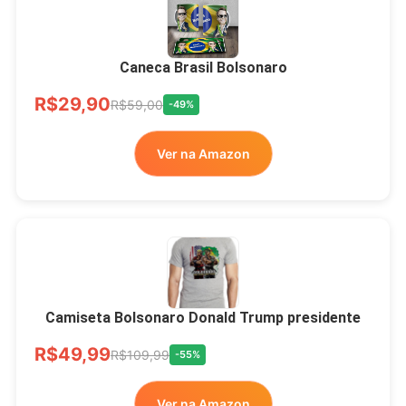
Xícara Bolsonaro
Brasão Deus Acima De
Todos
Caneca Brasil Bolsonaro
R$33,00
R$99,99
-67%
R$29,90
R$59,00
-49%
Ver no MERCADO
Ver na Amazon
LIVRE
Camiseta Bolsonaro Donald Trump presidente
R$49,99
R$109,99
-55%
Ver na Amazon