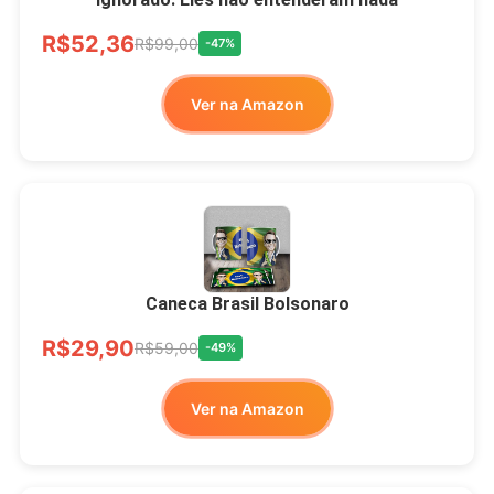
Ver no MERCADO
R$52,36
LIVRE
R$99,00
-47%
Ver na Amazon
Xícara Bolsonaro
Brasão Deus Acima De
Todos
Caneca Brasil Bolsonaro
R$33,00
R$99,99
-67%
R$29,90
R$59,00
-49%
Ver no MERCADO
Ver na Amazon
LIVRE