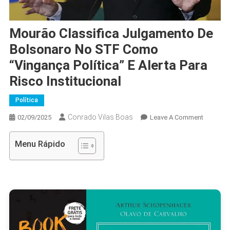
Mourão Classifica Julgamento De
Bolsonaro No STF Como
“vingança Política” E Alerta Para
Risco Institucional
Política
Conrado Vilas Boas
On
02/09/2025
Leave A Comment
Mourão
Classific
Menu Rápido
Julgame
De
Bolsona
No
STF
Como
“vinganç