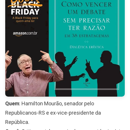
Política”
E
Alerta
Para
Risco
Instituci
Quem
: Hamilton Mourão, senador pelo
Republicanos-RS e ex-vice-presidente da
República.