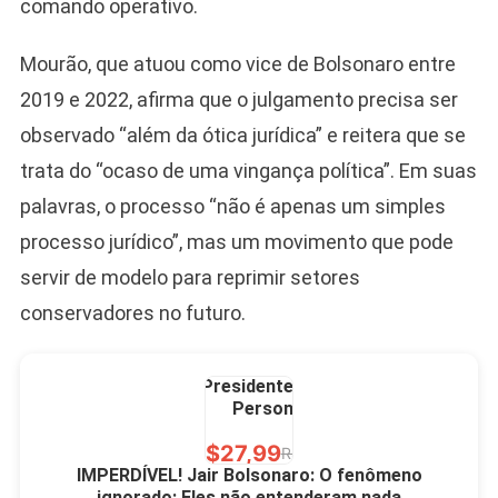
comando operativo.
2026 Pátria Brasil 6 X
10,00 S/JUROS
Mourão, que atuou como vice de Bolsonaro entre
R$60,00
R$99,00
-39%
2019 e 2022, afirma que o julgamento precisa ser
observado “além da ótica jurídica” e reitera que se
Ver no MERCADO
LIVRE
trata do “ocaso de uma vingança política”. Em suas
palavras, o processo “não é apenas um simples
processo jurídico”, mas um movimento que pode
servir de modelo para reprimir setores
conservadores no futuro.
Caneca Jair Bolsonaro
Presidente Porcelana
Personalizada
R$27,99
R$49,00
-43%
IMPERDÍVEL! Jair Bolsonaro: O fenômeno
ignorado: Eles não entenderam nada