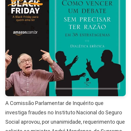
E
Mais
20
Suspeit
Em
Esquem
De
R$
53
Milhões
A Comissão Parlamentar de Inquérito que
investiga fraudes no Instituto Nacional do Seguro
Social aprovou, por unanimidade, requerimento que