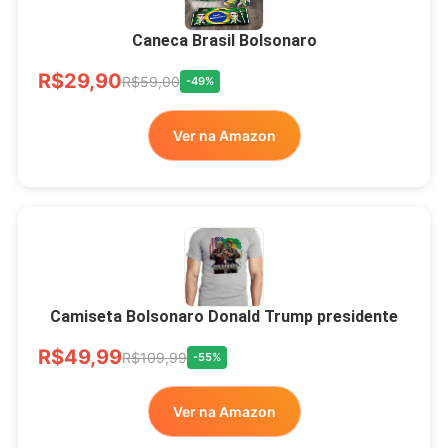
Brasão Deus Acima De
Todos
Caneca Brasil Bolsonaro
R$33,00
R$99,99
-67%
R$29,90
R$59,00
-49%
Ver no MERCADO
Ver na Amazon
LIVRE
Camiseta Bolsonaro Donald Trump presidente
R$49,99
R$109,99
-55%
Ver na Amazon