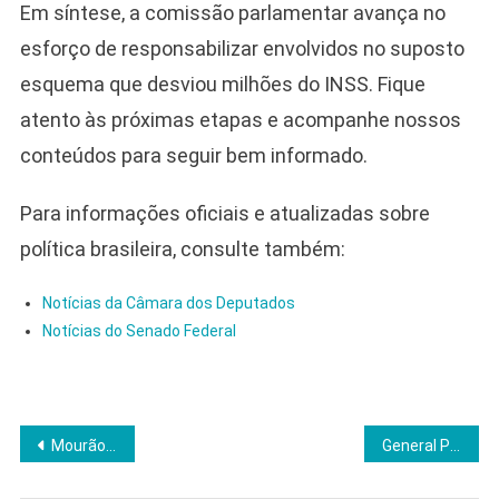
Em síntese, a comissão parlamentar avança no
esforço de responsabilizar envolvidos no suposto
esquema que desviou milhões do INSS. Fique
atento às próximas etapas e acompanhe nossos
conteúdos para seguir bem informado.
Para informações oficiais e atualizadas sobre
política brasileira, consulte também:
Notícias da Câmara dos Deputados
Notícias do Senado Federal
Navegação
Mourão classifica julgamento de Bolsonaro no STF como “vingança política” e alerta para risco institucional
General Paulo Sérgio comparece ao STF e reforça defesa da própria honra
de