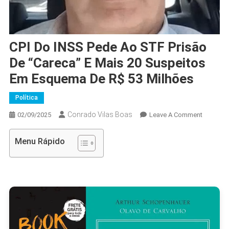
CPI Do INSS Pede Ao STF Prisão
De “Careca” E Mais 20 Suspeitos
Em Esquema De R$ 53 Milhões
Política
Conrado Vilas Boas
On
02/09/2025
Leave A Comment
CPI
Do
Menu Rápido
INSS
Pede
Ao
STF
Prisão
De
“Careca”