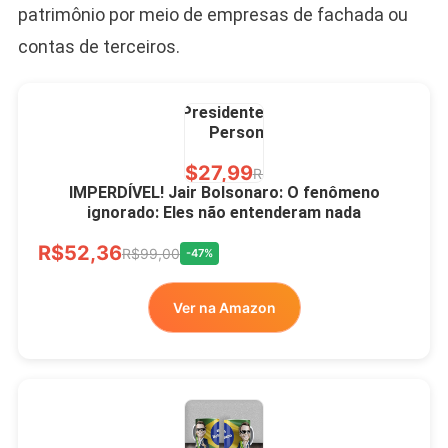
patrimônio por meio de empresas de fachada ou
contas de terceiros.
Caneca Jair Bolsonaro
Presidente Porcelana
Personalizada
R$27,99
R$49,00
-43%
IMPERDÍVEL! Jair Bolsonaro: O fenômeno
ignorado: Eles não entenderam nada
Ver no MERCADO
R$52,36
LIVRE
R$99,00
-47%
Ver na Amazon
Xícara Bolsonaro