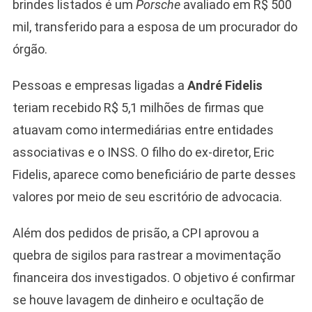
brindes listados é um
Porsche
avaliado em R$ 500
mil, transferido para a esposa de um procurador do
órgão.
Pessoas e empresas ligadas a
André Fidelis
teriam recebido R$ 5,1 milhões de firmas que
Camiseta Camisa
atuavam como intermediárias entre entidades
Bolsonaro Presidente
associativas e o INSS. O filho do ex-diretor, Eric
2026 Pátria Brasil 6 X
10,00 S/JUROS
Fidelis, aparece como beneficiário de parte desses
R$60,00
valores por meio de seu escritório de advocacia.
R$99,00
-39%
Além dos pedidos de prisão, a CPI aprovou a
Ver no MERCADO
LIVRE
quebra de sigilos para rastrear a movimentação
financeira dos investigados. O objetivo é confirmar
se houve lavagem de dinheiro e ocultação de